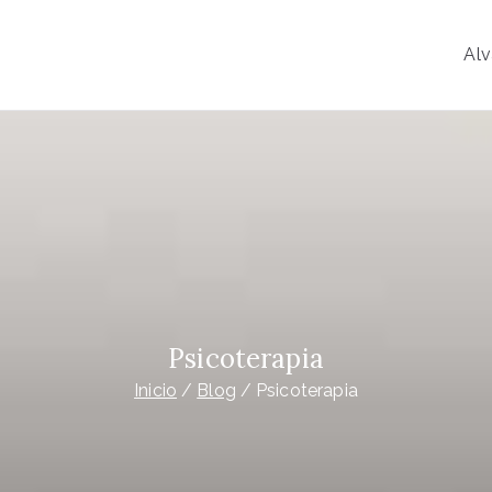
Alv
o
y Psiconeuroinmunología
Psicoterapia
Inicio
Blog
Psicoterapia