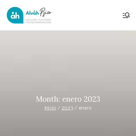
Saltar
al
AlvahPsico
Psicología Psicoterapia y
contenido
Psiconeuroinmunología
Month:
enero 2023
Inicio
2023
enero