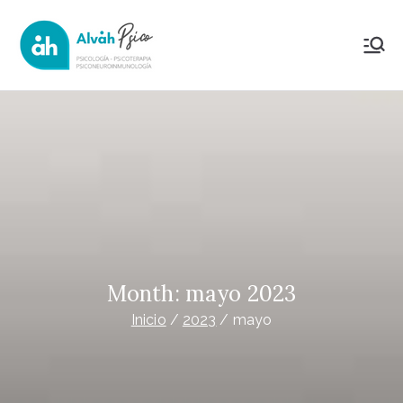
Saltar
al
AlvahPsico
Psicología Psicoterapia y
contenido
Psiconeuroinmunología
Month:
mayo 2023
Inicio
2023
mayo