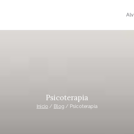
Alv
o
y Psiconeuroinmunología
Psicoterapia
Inicio
Blog
Psicoterapia