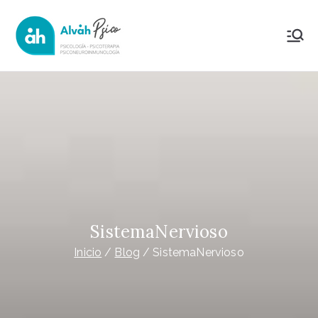
Saltar
al
AlvahPsico
Psicología Psicoterapia y
contenido
Psiconeuroinmunología
SistemaNervioso
Inicio
Blog
SistemaNervioso