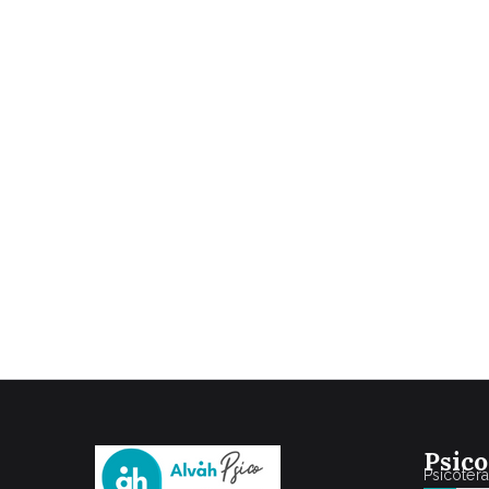
Psico
Psicoter