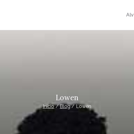
Alv
o
y Psiconeuroinmunología
Lowen
Inicio
Blog
Lowen