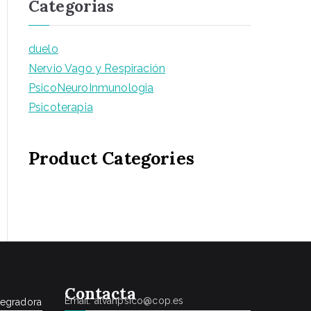
Categorias
duelo
Nervio Vago y Respiración
PsicoNeuroInmunologia
Psicoterapia
Product Categories
Conta
cta
Email: alvahpsico@cop.es
tegradora