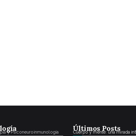
logía
Últimos Posts
apia y Psiconeuroinmunología
Cuerpo y mente: una mirada in