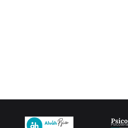
Psico
Psicoter