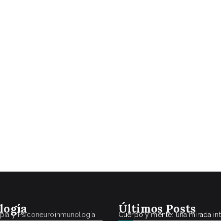
logía
Últimos Posts
apia y Psiconeuroinmunología
Cuerpo y mente: una mirada in