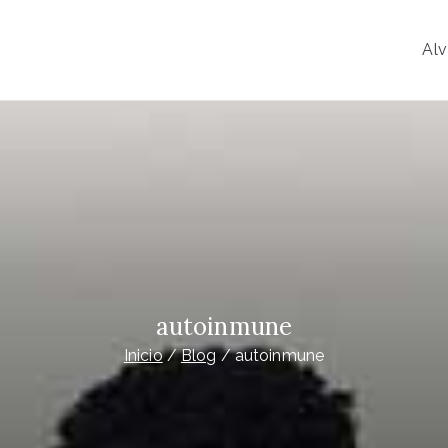
Alv
o
y Psiconeuroinmunología
autoinmune
Inicio
Blog
autoinmune