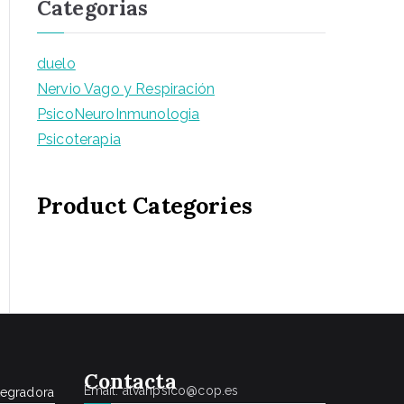
Categorias
duelo
Nervio Vago y Respiración
PsicoNeuroInmunologia
Psicoterapia
Product Categories
Conta
cta
Email: alvahpsico@cop.es
tegradora