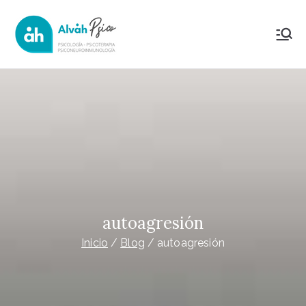
Saltar
al
AlvahPsico
Psicología Psicoterapia y
contenido
Psiconeuroinmunología
autoagresión
Inicio
Blog
autoagresión