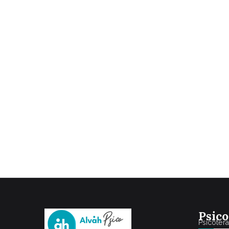
Psico
Psicoter