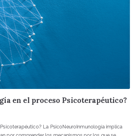
ía en el proceso Psicoterapéutico?
 Psicoterapéutico? La PsicoNeuroInmunología implica
pasan por comprender los mecanismos por los que se