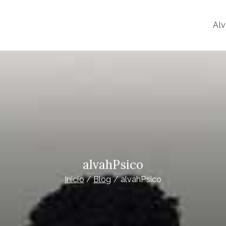
Alv
o
y Psiconeuroinmunología
alvahPsico
Inicio
Blog
alvahPsico