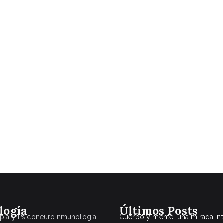
logía
Últimos Posts
apia y Psiconeuroinmunología
Cuerpo y mente: una mirada in