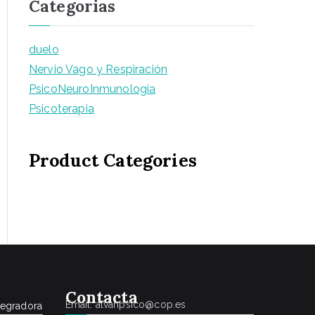
Categorias
duelo
Nervio Vago y Respiración
PsicoNeuroInmunologia
Psicoterapia
Product Categories
Conta
cta
Email: alvahpsico@cop.es
tegradora