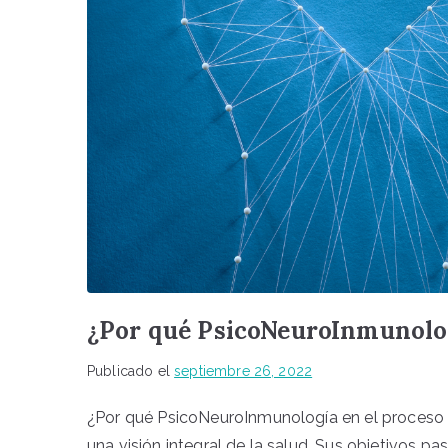
¿Por qué PsicoNeuroInmunolog
Publicado el
septiembre 26, 2022
¿Por qué PsicoNeuroInmunología en el proceso
una visión integral de la salud. Sus objetivos 